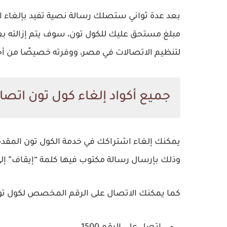
بعد عدة ثواني ستصلك رسالة نصية تفيد بإلغاء ال
مبلغ مستحق عليك للكول تون، سوف يتم إزالته بعد 
لتنظيم الاتصالات في مصر، ووفرته خصيصًا من أج
جميع أكواد إلغاء كول تون اتصا
وذلك بإرسال رسالة مكتوب فيها كلمة “إيقاف” إلى الرقم 1500 وسيتم إلغاء كول ت
كما يمكنك الاتصال على الرقم المخصص لكول تون ا