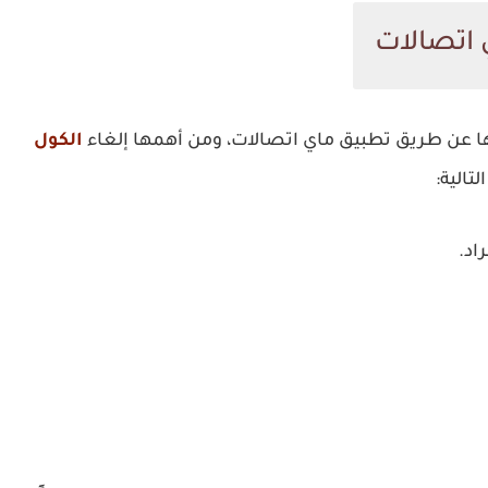
 اتصالات
الكول
تالية:
اد.