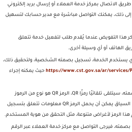
ق الاتصال بمركز خدمة العملاء أو إرسال بريد إلكتروني
corp@sa.z، ذلك بالإضافة إلى ذلك، يمكنك التواصل مباشرة مع مدير حسابك لتسهيل
 هذا التفويض عندما يُقدم طلب لتفعيل خدمة تتعلق
يق الهاتف أو أي وسيلة أخرى.
ي يستخدم الخدمة، تسجيل بصمته الشخصية، ولتحقيق ذلك،
https://www.cst.gov.sa/ar/services/
حيث يمكنه إجراء
بعد أن يقوم المستخدم النهائي بتسجيل بصمته، سيتلقى تلقائيًا رمزًا QR، الرمز QR هو نوع من الرموز
الشبكية يحتوي على معلومات مشفرة، وفي هذا السياق يمكن أن يحمل الرمز QR معلومات تتعلق بتسجيل
هذا الرمز لأغراض متنوعة، مثل التحقق من هوية المستخدم.
خدم رمز الـ QR بعد تسجيل بصمته، فيرجى التواصل مع مركز خدمة العملاء عبر الرقم