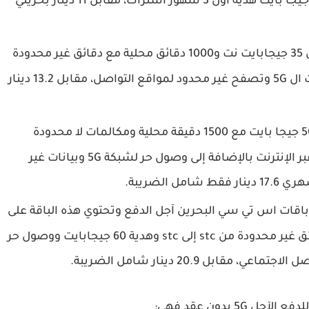
دقيقة محلية ودقائق غير محدودة لشبكة stc و8 جيجا بايت هدية أول 3 شهور اشتراك، مقابل 11 دينار بحريني
تحتوي هذه الباقة على 35 جيجابايت نت و1000 دقائق محلية مع دقائق غير محدودة
داخل الشبكة وهدية 35 جيجا ووصول حر لشبكات ال 5G وتصفح غير محدود لمواقع التواصل، مقابل 13.2 دينار
تقدم انترنت بسعة 50 جيجا بايت مع 1500 دقيقة محلية ومكالمات لا محدودة
لشبكة إس تي سي و50 جيجابايت بيانات هدية عبر الإنترنت بالإضافة إلى وصول حر لشبكة 5G وبيانات غير
الضريبة.
 باقات اس تي سي البحرين آجل الدفع وتحتوي هذه الباقة على
60 جيجابايت انترنت و1800 دقائق محلية مع دقائق غير محدودة من stc إلى stc وهدية 60 جيجابايت ووصول حر
فع الآجل 5G
بدون عقد
فهي: