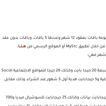
تضم باقات اس تي سي البحرين للدفع الآجل مجموعة باقات بعقود 12 شهر وعددها 5 باقات، وباقات بدون عقد
هــنــا
،
فهي:
تمنح العميل بيانات بسعة 20 جيجا بايت وكذلك 20 جيجا للمواقع الاجتماعية Social
media، بالإضافة إلى 600 دقيقة للمكالمات المحلية و5 جيجابايت هدية أول 3 شهور عند الشراء، وذلك مقابل
توفر للمستخدم 25 جيجابايت بيانات وكذلك 25 جيجابايت للسوشيال ميديا و700